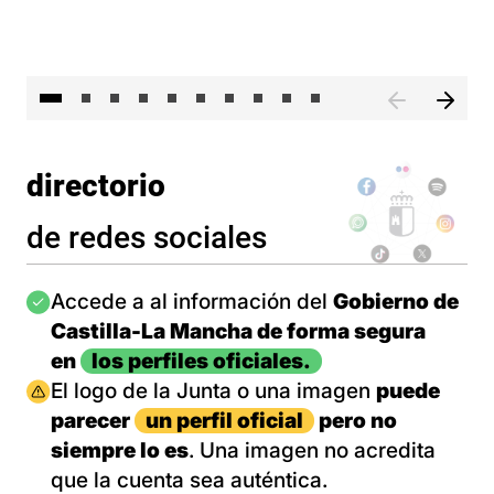
II 
directorio
de redes sociales
Imagen
Accede a al información del
Gobierno de
Castilla-La Mancha de forma segura
en
los perfiles oficiales.
Imagen
El logo de la Junta o una imagen
puede
parecer
un perfil oficial
pero no
siempre lo es
. Una imagen no acredita
que la cuenta sea auténtica.