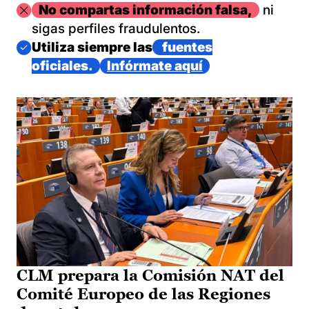
Imagen
No compartas información falsa,
ni
sigas perfiles fraudulentos.
Imagen
Utiliza siempre las
fuentes
oficiales.
Infórmate aquí
CLM prepara la Comisión NAT del
Comité Europeo de las Regiones