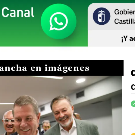
Mancha en imágenes
I