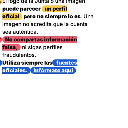
magen
El logo de la Junta o una imagen
puede parecer
un perfil
oficial
pero no siempre lo es
. Una
imagen no acredita que la cuenta
sea auténtica.
magen
No compartas información
falsa,
ni sigas perfiles
fraudulentos.
magen
Utiliza siempre las
fuentes
oficiales.
Infórmate aquí