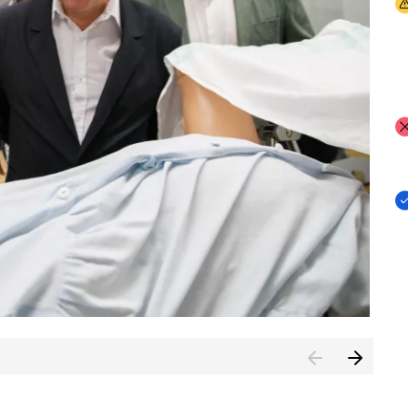
I
I
I
n de Cuenca (CESICU)