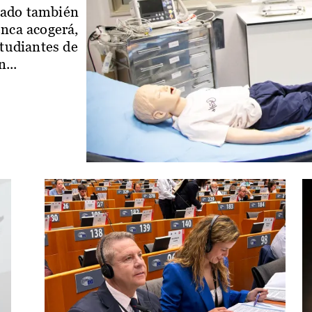
iado también
enca acogerá,
studiantes de
...