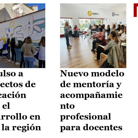
El je
lso a
Nuevo modelo
ectos de
de mentoría y
cación
acompañamie
 el
nto
rrollo en
profesional
 la región
para docentes