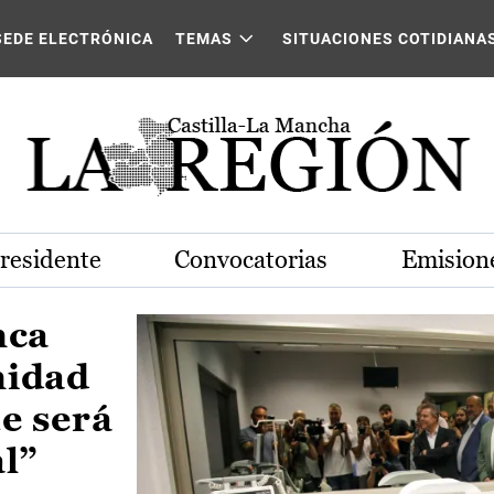
Castilla-La Mancha
SEDE ELECTRÓNICA
TEMAS
SITUACIONES COTIDIANA
Presidente
Convocatorias
Emisione
nca
nidad
e será
al”