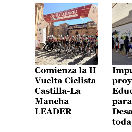
Comienza la II
Impu
Vuelta Ciclista
proy
Castilla-La
Edu
Mancha
para
LEADER
Desa
toda