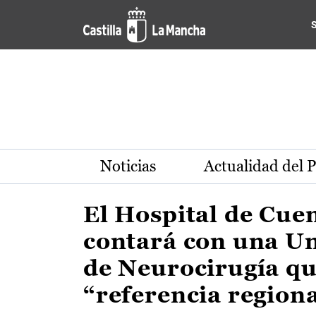
Actualidad de la región de 
Pasar al contenido principal
Noticias
Actualidad del 
El Hospital de Cue
contará con una U
de Neurocirugía qu
“referencia region