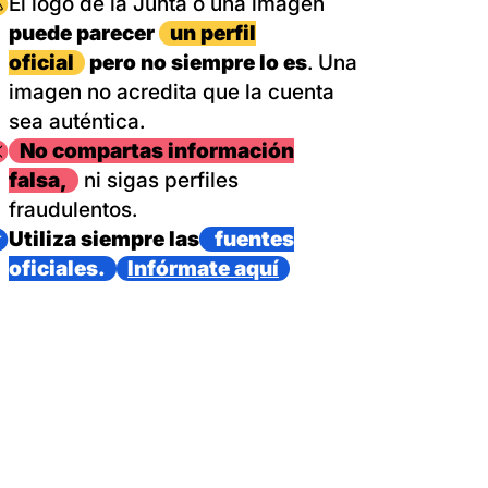
magen
El logo de la Junta o una imagen
puede parecer
un perfil
oficial
pero no siempre lo es
. Una
imagen no acredita que la cuenta
sea auténtica.
magen
No compartas información
falsa,
ni sigas perfiles
fraudulentos.
magen
Utiliza siempre las
fuentes
oficiales.
Infórmate aquí