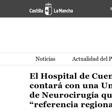
Actualidad de la región de 
Pasar al contenido principal
Noticias
Actualidad del 
El Hospital de Cue
contará con una U
de Neurocirugía qu
“referencia region