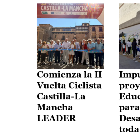
Comienza la II
Impu
Vuelta Ciclista
proy
Castilla-La
Edu
Mancha
para
LEADER
Desa
toda