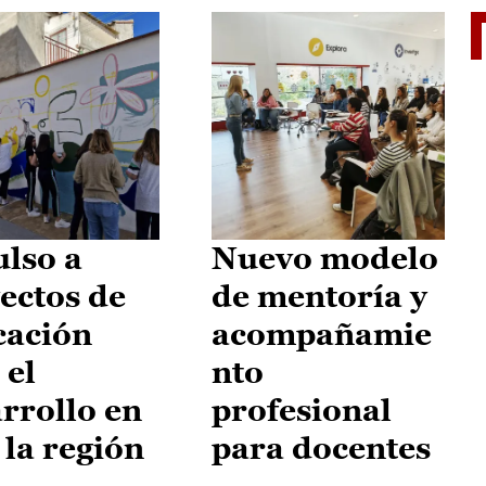
El je
lso a
Nuevo modelo
ectos de
de mentoría y
cación
acompañamie
 el
nto
rrollo en
profesional
 la región
para docentes