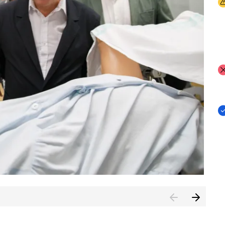
I
I
I
n de Cuenca (CESICU)