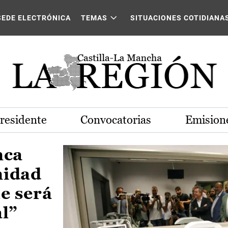
Castilla-La Mancha
SEDE ELECTRÓNICA
TEMAS
SITUACIONES COTIDIANA
Presidente
Convocatorias
Emisione
nca
nidad
e será
al”