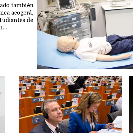
iado también
enca acogerá,
studiantes de
...