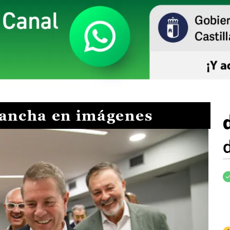
Mancha en imágenes
I