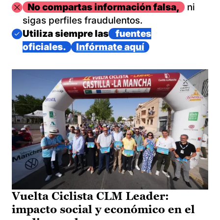
Imagen
No compartas información falsa,
ni
sigas perfiles fraudulentos.
Imagen
Utiliza siempre las
fuentes
oficiales.
Infórmate aquí
Vuelta Ciclista CLM Leader:
impacto social y económico en el