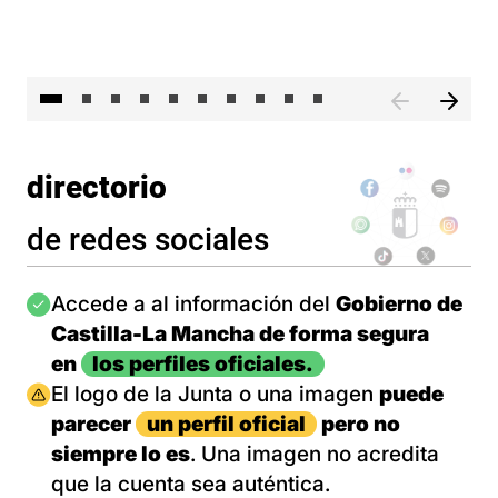
II 
directorio
de redes sociales
Imagen
Accede a al información del
Gobierno de
Castilla-La Mancha de forma segura
en
los perfiles oficiales.
Imagen
El logo de la Junta o una imagen
puede
parecer
un perfil oficial
pero no
siempre lo es
. Una imagen no acredita
que la cuenta sea auténtica.