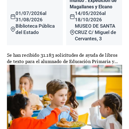
mundo". Expedición de
Magallanes y Elcano
01/07/2026
al
14/05/2026
al
31/08/2026
18/10/2026
Biblioteca Pública
MUSEO DE SANTA
del Estado
CRUZ C/ Miguel de
Cervantes, 3
Se han recibido 31.183 solicitudes de ayuda de libros
de texto para el alumnado de Educación Primaria y...