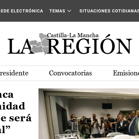
Castilla-La Mancha
SEDE ELECTRÓNICA
TEMAS
SITUACIONES COTIDIANA
Presidente
Convocatorias
Emisione
nca
nidad
e será
al”