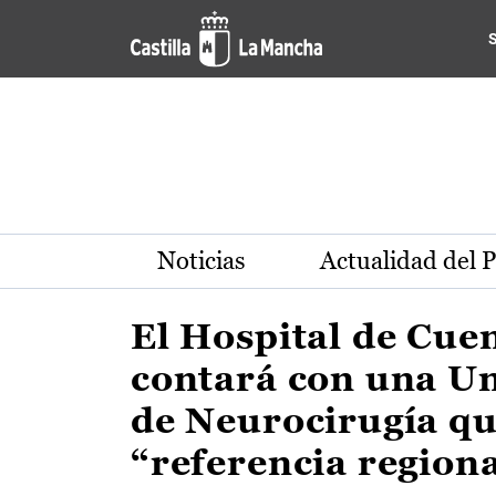
Actualidad de la región de 
Pasar al contenido principal
Noticias
Actualidad del 
El Hospital de Cue
contará con una U
de Neurocirugía qu
“referencia region