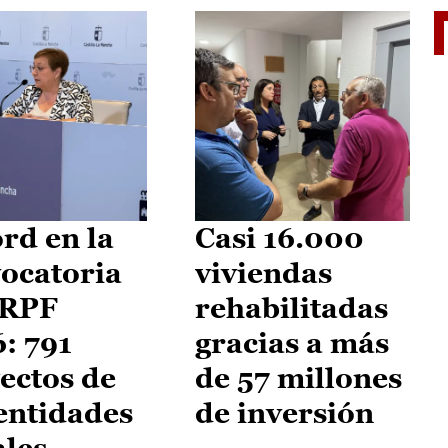
El je
rd en la
Casi 16.000
ocatoria
viviendas
IRPF
rehabilitadas
: 791
gracias a más
ectos de
de 57 millones
entidades
de inversión
ales