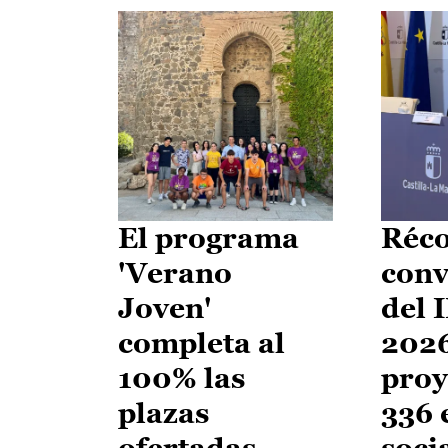
El programa
Réco
'Verano
conv
Joven'
del 
completa al
2026
100% las
proy
plazas
336 
ofertadas
soci