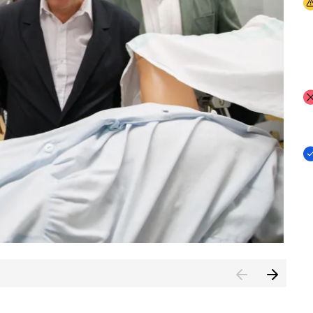
I
I
I
n de Cuenca (CESICU)