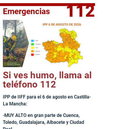
112
Emergencias
fe del Ejecutivo castellanomanchego, Emiliano García-Page, 
Si ves humo, llama al
teléfono 112
IPP de IIFF para el 6 de agosto en Castilla-
La Mancha:
-MUY ALTO en gran parte de Cuenca,
Toledo, Guadalajara, Albacete y Ciudad