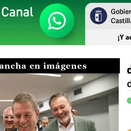
Mancha en imágenes
I