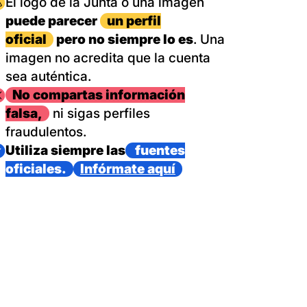
magen
El logo de la Junta o una imagen
puede parecer
un perfil
oficial
pero no siempre lo es
. Una
imagen no acredita que la cuenta
sea auténtica.
magen
No compartas información
falsa,
ni sigas perfiles
fraudulentos.
magen
Utiliza siempre las
fuentes
oficiales.
Infórmate aquí