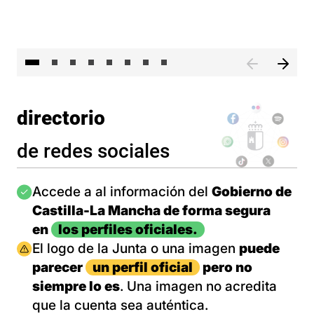
El 
directorio
de redes sociales
Imagen
Accede a al información del
Gobierno de
Castilla-La Mancha de forma segura
en
los perfiles oficiales.
Imagen
El logo de la Junta o una imagen
puede
parecer
un perfil oficial
pero no
siempre lo es
. Una imagen no acredita
que la cuenta sea auténtica.