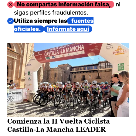
Imagen
No compartas información falsa,
ni
sigas perfiles fraudulentos.
Imagen
Utiliza siempre las
fuentes
oficiales.
Infórmate aquí
Comienza la II Vuelta Ciclista
Castilla-La Mancha LEADER