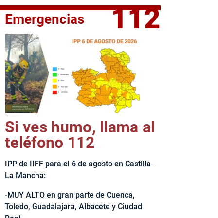
112
Emergencias
fe del Ejecutivo castellanomanchego, Emiliano García-Page, 
Si ves humo, llama al
teléfono 112
IPP de IIFF para el 6 de agosto en Castilla-
La Mancha:
-MUY ALTO en gran parte de Cuenca,
Toledo, Guadalajara, Albacete y Ciudad