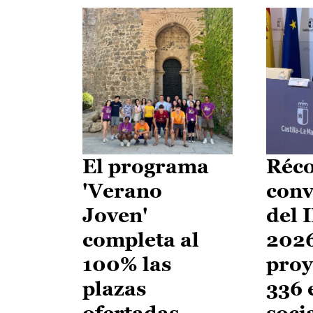
El programa
Réco
'Verano
conv
Joven'
del 
completa al
2026
100% las
proy
plazas
336 
ofertadas
soci