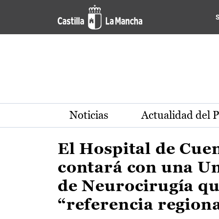
Actualidad de la región de 
Pasar al contenido principal
Noticias
Actualidad del 
El Hospital de Cue
contará con una U
de Neurocirugía qu
“referencia region