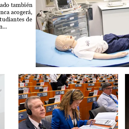
iado también
enca acogerá,
studiantes de
...