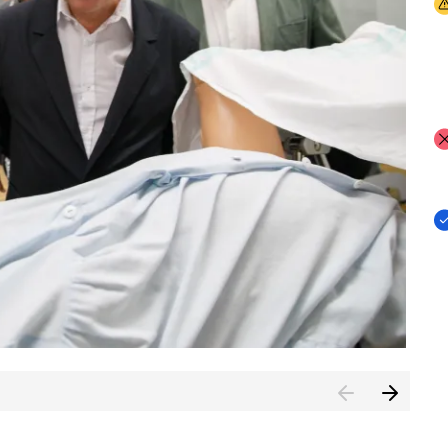
I
I
I
n de Cuenca (CESICU)