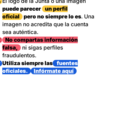
magen
El logo de la Junta o una imagen
puede parecer
un perfil
oficial
pero no siempre lo es
. Una
imagen no acredita que la cuenta
sea auténtica.
magen
No compartas información
falsa,
ni sigas perfiles
fraudulentos.
magen
Utiliza siempre las
fuentes
oficiales.
Infórmate aquí