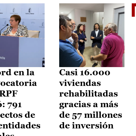
El je
rd en la
Casi 16.000
ocatoria
viviendas
IRPF
rehabilitadas
: 791
gracias a más
ectos de
de 57 millones
entidades
de inversión
ales