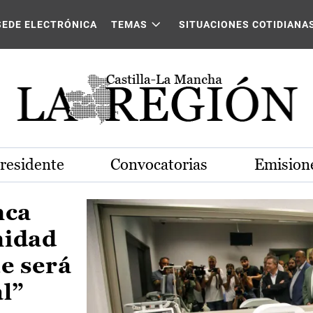
Castilla-La Mancha
SEDE ELECTRÓNICA
TEMAS
SITUACIONES COTIDIANA
Presidente
Convocatorias
Emisione
nca
nidad
e será
al”