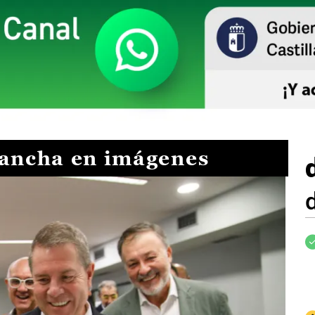
Mancha en imágenes
I