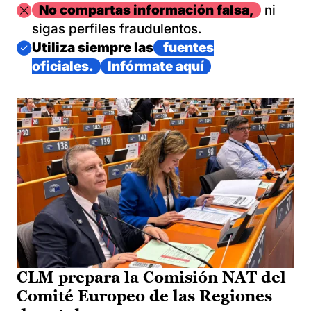
Imagen
No compartas información falsa,
ni
sigas perfiles fraudulentos.
Imagen
Utiliza siempre las
fuentes
oficiales.
Infórmate aquí
CLM prepara la Comisión NAT del
Comité Europeo de las Regiones