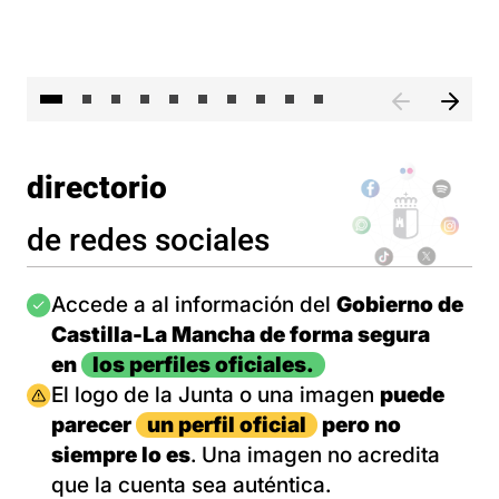
II 
directorio
de redes sociales
Imagen
Accede a al información del
Gobierno de
Castilla-La Mancha de forma segura
en
los perfiles oficiales.
Imagen
El logo de la Junta o una imagen
puede
parecer
un perfil oficial
pero no
siempre lo es
. Una imagen no acredita
que la cuenta sea auténtica.