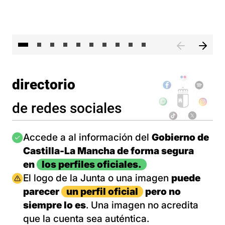
II 
directorio
de redes sociales
Imagen
Accede a al información del
Gobierno de
Castilla-La Mancha de forma segura
en
los perfiles oficiales.
Imagen
El logo de la Junta o una imagen
puede
parecer
un perfil oficial
pero no
siempre lo es
. Una imagen no acredita
que la cuenta sea auténtica.