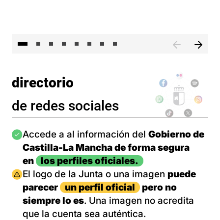
El 
directorio
de redes sociales
Imagen
Accede a al información del
Gobierno de
Castilla-La Mancha de forma segura
en
los perfiles oficiales.
Imagen
El logo de la Junta o una imagen
puede
parecer
un perfil oficial
pero no
siempre lo es
. Una imagen no acredita
que la cuenta sea auténtica.