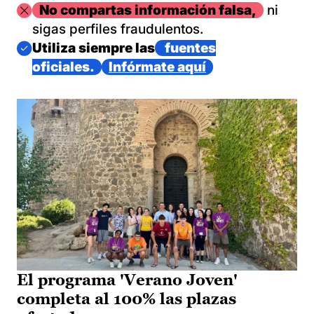
Imagen
No compartas información falsa,
ni
sigas perfiles fraudulentos.
Imagen
Utiliza siempre las
fuentes
oficiales.
Infórmate aquí
El programa 'Verano Joven'
completa al 100% las plazas