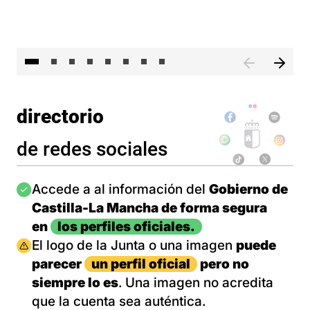
El 
directorio
de redes sociales
Imagen
Accede a al información del
Gobierno de
Castilla-La Mancha de forma segura
en
los perfiles oficiales.
Imagen
El logo de la Junta o una imagen
puede
parecer
un perfil oficial
pero no
siempre lo es
. Una imagen no acredita
que la cuenta sea auténtica.