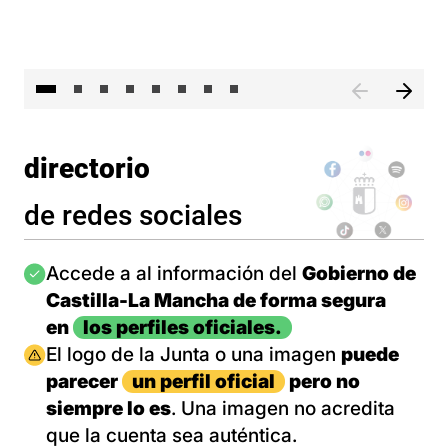
El 
directorio
de redes sociales
Imagen
Accede a al información del
Gobierno de
Castilla-La Mancha de forma segura
en
los perfiles oficiales.
Imagen
El logo de la Junta o una imagen
puede
parecer
un perfil oficial
pero no
siempre lo es
. Una imagen no acredita
que la cuenta sea auténtica.