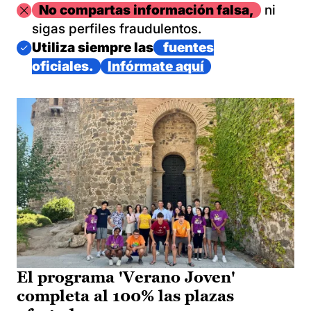
Imagen
No compartas información falsa,
ni
sigas perfiles fraudulentos.
Imagen
Utiliza siempre las
fuentes
oficiales.
Infórmate aquí
El programa 'Verano Joven'
completa al 100% las plazas