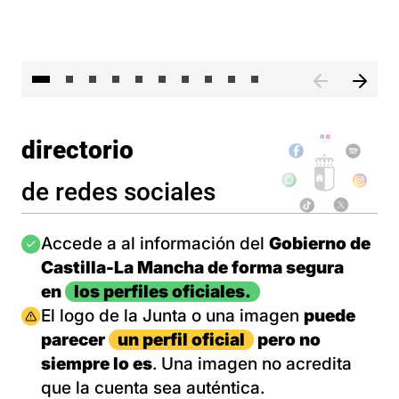
II 
directorio
de redes sociales
Imagen
Accede a al información del
Gobierno de
Castilla-La Mancha de forma segura
en
los perfiles oficiales.
Imagen
El logo de la Junta o una imagen
puede
parecer
un perfil oficial
pero no
siempre lo es
. Una imagen no acredita
que la cuenta sea auténtica.