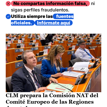
Imagen
No compartas información falsa,
ni
sigas perfiles fraudulentos.
Imagen
Utiliza siempre las
fuentes
oficiales.
Infórmate aquí
CLM prepara la Comisión NAT del
Comité Europeo de las Regiones