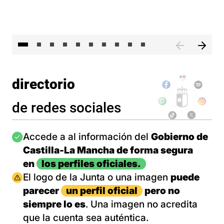
II 
directorio
de redes sociales
Imagen
Accede a al información del
Gobierno de
Castilla-La Mancha de forma segura
en
los perfiles oficiales.
Imagen
El logo de la Junta o una imagen
puede
parecer
un perfil oficial
pero no
siempre lo es
. Una imagen no acredita
que la cuenta sea auténtica.