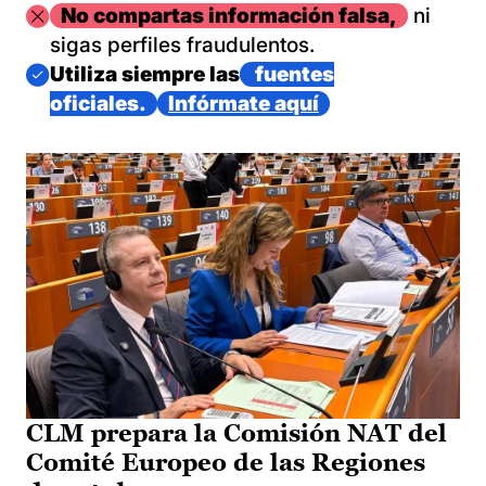
Imagen
No compartas información falsa,
ni
sigas perfiles fraudulentos.
Imagen
Utiliza siempre las
fuentes
oficiales.
Infórmate aquí
CLM prepara la Comisión NAT del
Comité Europeo de las Regiones