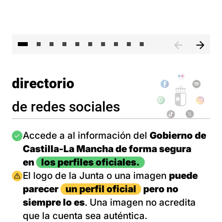
II 
directorio
de redes sociales
Imagen
Accede a al información del
Gobierno de
Castilla-La Mancha de forma segura
en
los perfiles oficiales.
Imagen
El logo de la Junta o una imagen
puede
parecer
un perfil oficial
pero no
siempre lo es
. Una imagen no acredita
que la cuenta sea auténtica.