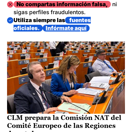
Imagen
No compartas información falsa,
ni
sigas perfiles fraudulentos.
Imagen
Utiliza siempre las
fuentes
oficiales.
Infórmate aquí
CLM prepara la Comisión NAT del
Comité Europeo de las Regiones