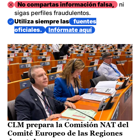
Imagen
No compartas información falsa,
ni
sigas perfiles fraudulentos.
Imagen
Utiliza siempre las
fuentes
oficiales.
Infórmate aquí
CLM prepara la Comisión NAT del
Comité Europeo de las Regiones