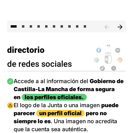
II 
directorio
de redes sociales
Imagen
Accede a al información del
Gobierno de
Castilla-La Mancha de forma segura
en
los perfiles oficiales.
Imagen
El logo de la Junta o una imagen
puede
parecer
un perfil oficial
pero no
siempre lo es
. Una imagen no acredita
que la cuenta sea auténtica.