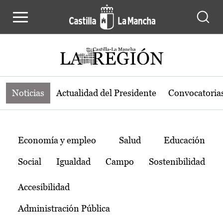
Noticias de la región de Castilla-L
Pasar al contenido principal
Noticias
Actualidad del Presidente
Convocatoria
Temas
Economía y empleo
Salud
Educación
Social
Igualdad
Campo
Sostenibilidad
Accesibilidad
Administración Pública