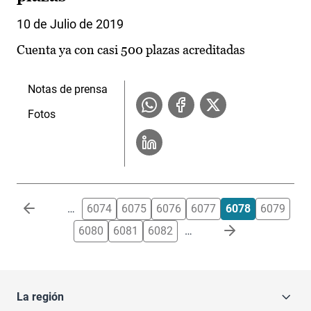
10 de Julio de 2019
Cuenta ya con casi 500 plazas acreditadas
Notas de prensa
Fotos
Paginación
…
6074
6075
6076
6077
6078
6079
6080
6081
6082
…
La región