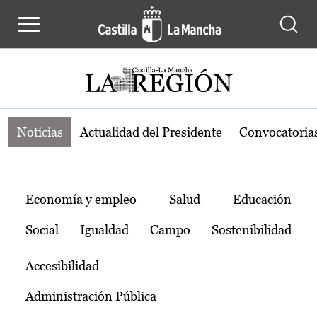
Noticias de la región de Castilla-L
Pasar al contenido principal
Noticias
Actualidad del Presidente
Convocatoria
Temas
Economía y empleo
Salud
Educación
Social
Igualdad
Campo
Sostenibilidad
Accesibilidad
Administración Pública