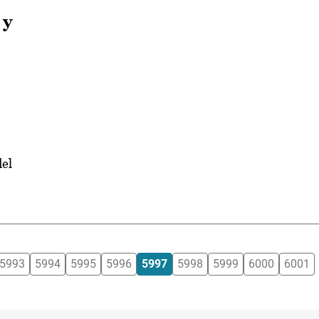
 y
del
5993
5994
5995
5996
5997
5998
5999
6000
6001