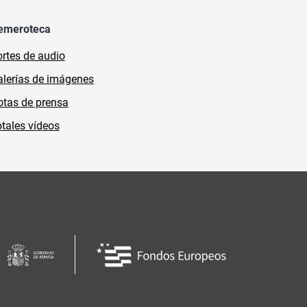
emeroteca
rtes de audio
lerías de imágenes
tas de prensa
tales vídeos