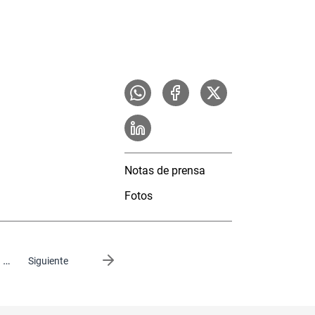
Notas de prensa
Fotos
…
Siguiente página
Siguiente