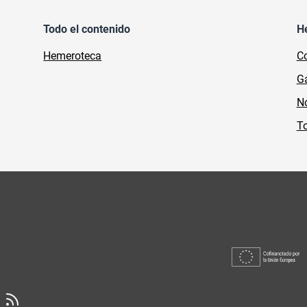
Todo el contenido
H
Hemeroteca
Co
Ga
No
To