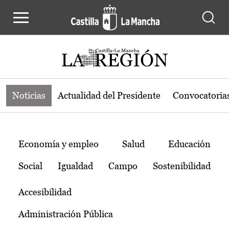
Noticias de la región de Castilla-L
Pasar al contenido principal
Noticias
Actualidad del Presidente
Convocatoria
Temas
Economía y empleo
Salud
Educación
Social
Igualdad
Campo
Sostenibilidad
Accesibilidad
Administración Pública