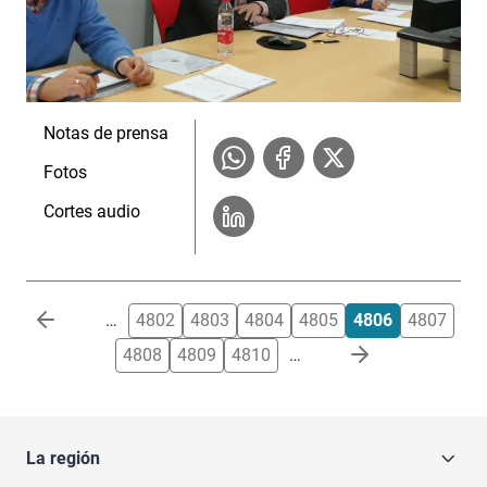
Notas de prensa
Fotos
Cortes audio
Paginación
…
4802
4803
4804
4805
4806
4807
4808
4809
4810
…
La región