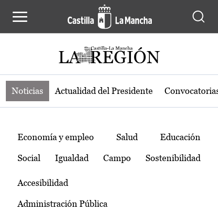
Noticias de la región de Castilla-L
Pasar al contenido principal
Noticias
Actualidad del Presidente
Convocatoria
Temas
Economía y empleo
Salud
Educación
Social
Igualdad
Campo
Sostenibilidad
Accesibilidad
Administración Pública