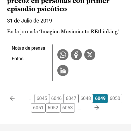
precoz en personas con primer
episodio psicótico
31 de Julio de 2019
En la jornada ‘Imagine Movimiento REthinking’
Notas de prensa
Fotos
Paginación
…
6045
6046
6047
6048
6049
6050
6051
6052
6053
…