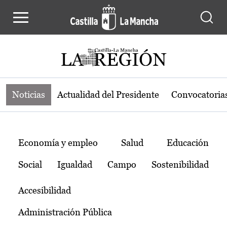
Noticias de la región de Castilla-L
Pasar al contenido principal
Noticias
Actualidad del Presidente
Convocatoria
Temas
Economía y empleo
Salud
Educación
Social
Igualdad
Campo
Sostenibilidad
Accesibilidad
Administración Pública