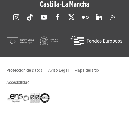
Redes sociales JCCM
Menú legal
Protección de Datos
Aviso Legal
Mapa del sitio
Accesibilidad
Certificaciones oficiales del Gobierno de Castilla-La Mancha