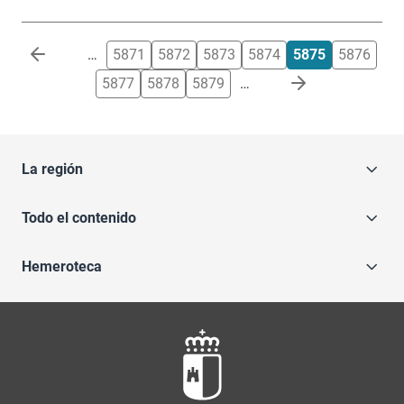
Paginación
…
5871
5872
5873
5874
5875
5876
5877
5878
5879
…
La región
Todo el contenido
Hemeroteca