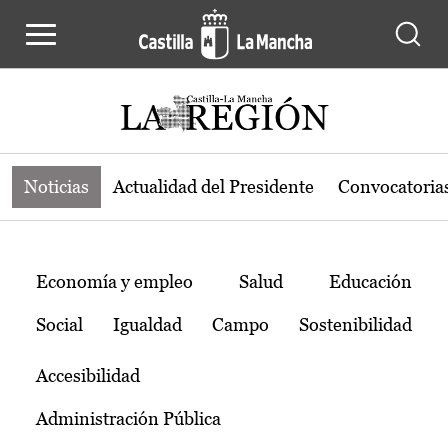
Noticias de la región de Castilla-L
Pasar al contenido principal
Noticias
Actualidad del Presidente
Convocatoria
Temas
Economía y empleo
Salud
Educación
Social
Igualdad
Campo
Sostenibilidad
Accesibilidad
Administración Pública