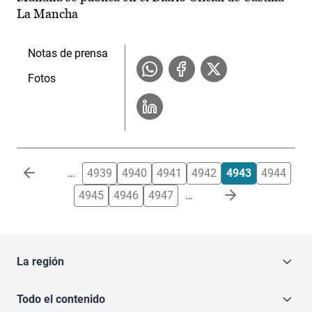
La Mancha
Notas de prensa
Fotos
Paginación
…
4939
4940
4941
4942
4943
4944
4945
4946
4947
…
La región
Todo el contenido