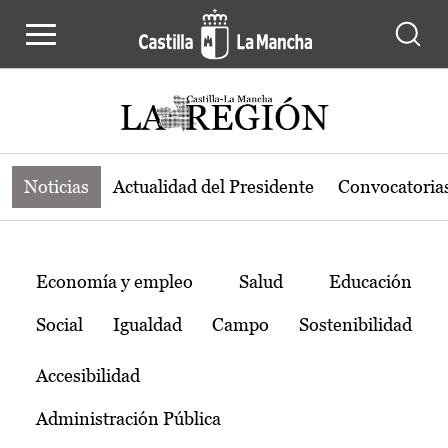
Noticias de la región de Castilla-L
Pasar al contenido principal
Noticias
Actualidad del Presidente
Convocatoria
Temas
Economía y empleo
Salud
Educación
Social
Igualdad
Campo
Sostenibilidad
Accesibilidad
Administración Pública