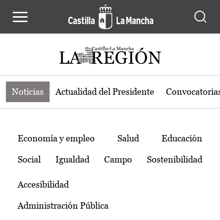
Noticias de la región de Castilla-L
Pasar al contenido principal
Noticias
Actualidad del Presidente
Convocatoria
Temas
Economía y empleo
Salud
Educación
Social
Igualdad
Campo
Sostenibilidad
Accesibilidad
Administración Pública