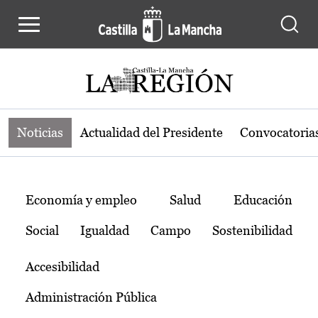
Noticias de la región de Castilla-L
Pasar al contenido principal
Noticias
Actualidad del Presidente
Convocatoria
Temas
Economía y empleo
Salud
Educación
Social
Igualdad
Campo
Sostenibilidad
Accesibilidad
Administración Pública