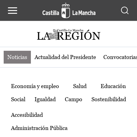
Noticias de la región de Castilla-L
Pasar al contenido principal
Noticias
Actualidad del Presidente
Convocatoria
Temas
Economía y empleo
Salud
Educación
Social
Igualdad
Campo
Sostenibilidad
Accesibilidad
Administración Pública