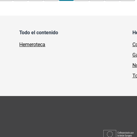
Todo el contenido
H
Hemeroteca
Co
Ga
No
To