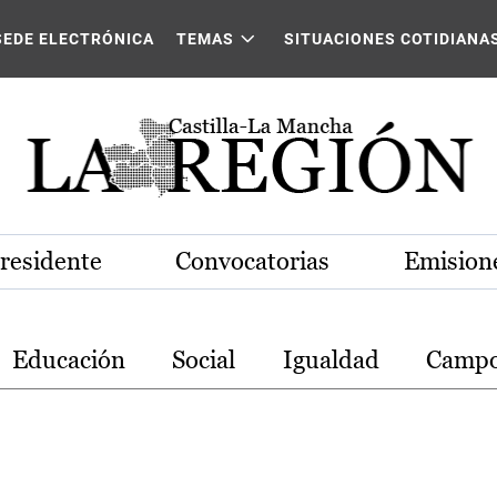
stilla-La Mancha
SEDE ELECTRÓNICA
TEMAS
SITUACIONES COTIDIANA
Presidente
Convocatorias
Emisione
Educación
Social
Igualdad
Camp