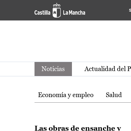
Noticias de la región de Ca
Pasar al contenido principal
Noticias
Actualidad del 
Temas
Economía y empleo
Salud
Las obras de ensanche y