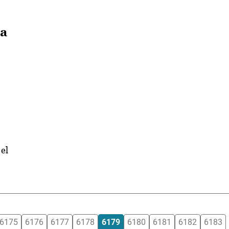
la
el
6175
6176
6177
6178
6179
6180
6181
6182
6183