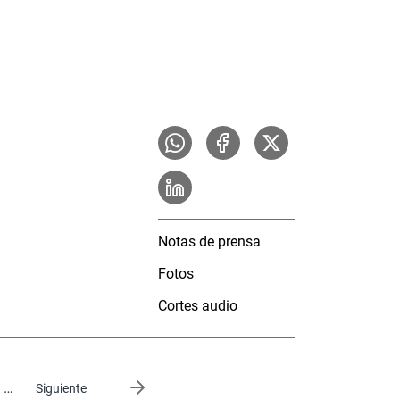
Notas de prensa
Fotos
Cortes audio
…
Siguiente página
Siguiente