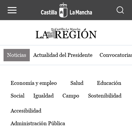
Noticias de la región de Castilla-L
Pasar al contenido principal
Noticias
Actualidad del Presidente
Convocatoria
Temas
Economía y empleo
Salud
Educación
Social
Igualdad
Campo
Sostenibilidad
Accesibilidad
Administración Pública