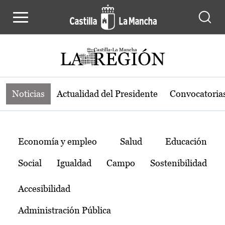
Noticias de la región de Castilla-L
Pasar al contenido principal
Noticias
Actualidad del Presidente
Convocatoria
Temas
Economía y empleo
Salud
Educación
Social
Igualdad
Campo
Sostenibilidad
Accesibilidad
Administración Pública