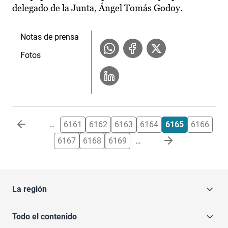
delegado de la Junta, Ángel Tomás Godoy.
Notas de prensa
Fotos
Paginación
…
6161
6162
6163
6164
6165
6166
6167
6168
6169
…
La región
Todo el contenido