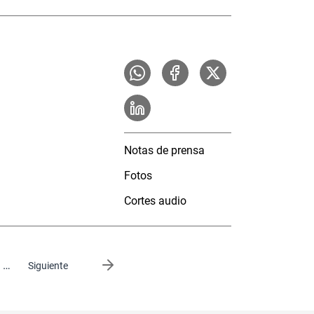
Notas de prensa
Fotos
Cortes audio
…
Siguiente página
Siguiente