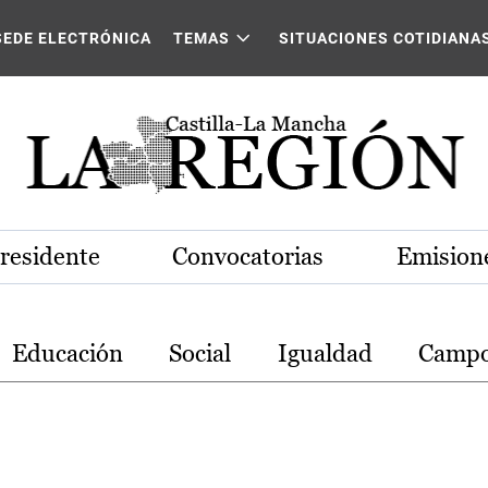
stilla-La Mancha
SEDE ELECTRÓNICA
TEMAS
SITUACIONES COTIDIANA
Presidente
Convocatorias
Emisione
Educación
Social
Igualdad
Camp