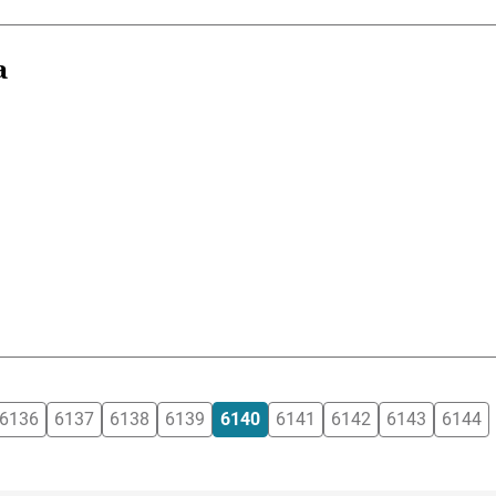
a
6136
6137
6138
6139
6140
6141
6142
6143
6144