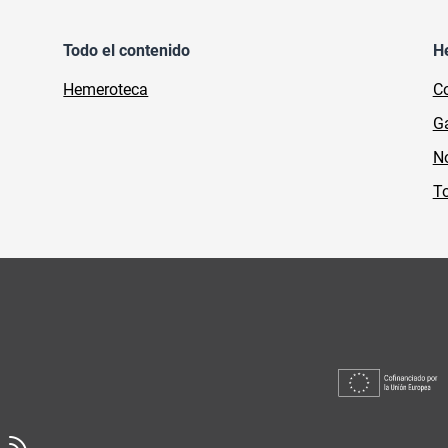
Todo el contenido
H
Hemeroteca
Co
Ga
No
To