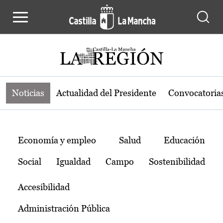
Noticias de la región de Castilla-L
Pasar al contenido principal
Noticias
Actualidad del Presidente
Convocatoria
Temas
Economía y empleo
Salud
Educación
Social
Igualdad
Campo
Sostenibilidad
Accesibilidad
Administración Pública