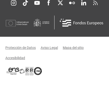
Redes sociales JCCM
Menú legal
Protección de Datos
Aviso Legal
Mapa del sitio
Accesibilidad
Certificaciones oficiales del Gobierno de Castilla-La Mancha