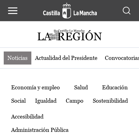
Noticias de la región de Castilla-L
Pasar al contenido principal
Noticias
Actualidad del Presidente
Convocatoria
Temas
Economía y empleo
Salud
Educación
Social
Igualdad
Campo
Sostenibilidad
Accesibilidad
Administración Pública