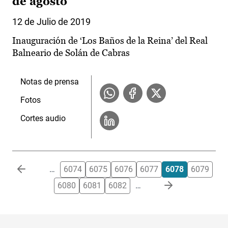
de agosto
12 de Julio de 2019
Inauguración de ‘Los Baños de la Reina’ del Real
Balneario de Solán de Cabras
Notas de prensa
Fotos
Cortes audio
Paginación
…
6074
6075
6076
6077
6078
6079
6080
6081
6082
…