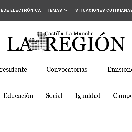
stilla-La Mancha
SEDE ELECTRÓNICA
TEMAS
SITUACIONES COTIDIANA
Presidente
Convocatorias
Emisione
Educación
Social
Igualdad
Camp