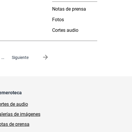
Notas de prensa
Fotos
Cortes audio
…
Siguiente página
Siguiente
emeroteca
rtes de audio
lerías de imágenes
tas de prensa