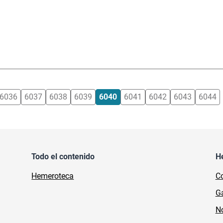
6036
6037
6038
6039
6040
6041
6042
6043
6044
Todo el contenido
H
Hemeroteca
Co
Ga
No