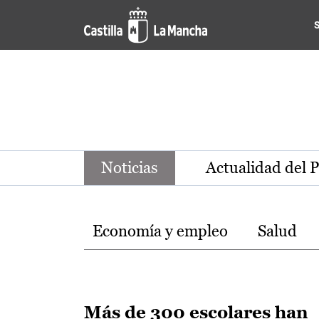
Noticias de la región de Ca
Pasar al contenido principal
Noticias
Actualidad del 
Temas
Economía y empleo
Salud
Más de 300 escolares han