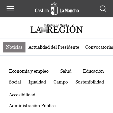
Noticias de la región de Castilla-L
Pasar al contenido principal
Noticias
Actualidad del Presidente
Convocatoria
Temas
Economía y empleo
Salud
Educación
Social
Igualdad
Campo
Sostenibilidad
Accesibilidad
Administración Pública