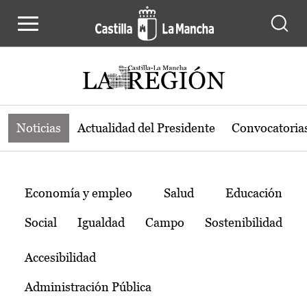
Noticias de la región de Castilla-L
Pasar al contenido principal
Noticias
Actualidad del Presidente
Convocatoria
Temas
Economía y empleo
Salud
Educación
Social
Igualdad
Campo
Sostenibilidad
Accesibilidad
Administración Pública