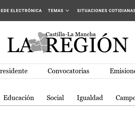
stilla-La Mancha
SEDE ELECTRÓNICA
TEMAS
SITUACIONES COTIDIANA
Presidente
Convocatorias
Emisione
Educación
Social
Igualdad
Camp