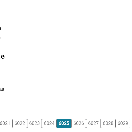
a
o
de
as
6021
6022
6023
6024
6025
6026
6027
6028
6029