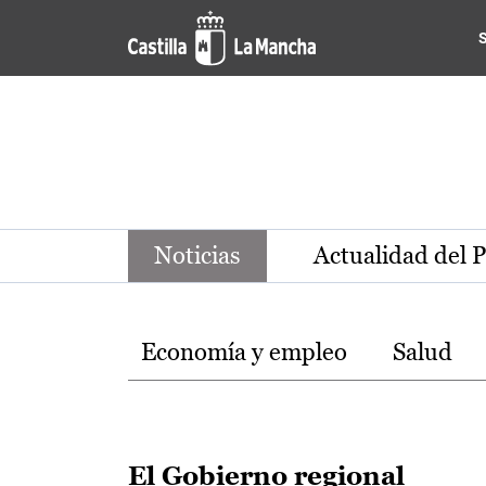
Noticias de la región de Ca
Pasar al contenido principal
Noticias
Actualidad del 
Temas
Economía y empleo
Salud
El Gobierno regional