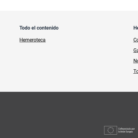
Todo el contenido
H
Hemeroteca
Co
Ga
No
To