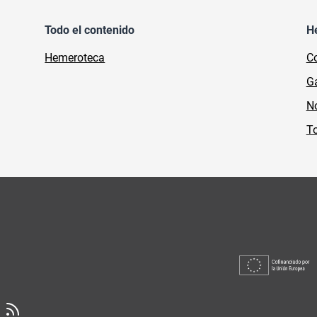
Todo el contenido
H
Hemeroteca
Co
Ga
No
To