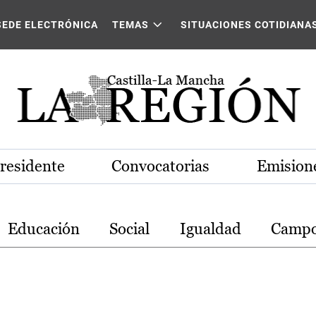
stilla-La Mancha
SEDE ELECTRÓNICA
TEMAS
SITUACIONES COTIDIANA
Presidente
Convocatorias
Emisione
Educación
Social
Igualdad
Camp