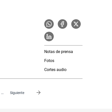
Notas de prensa
Fotos
Cortes audio
…
Siguiente página
Siguiente