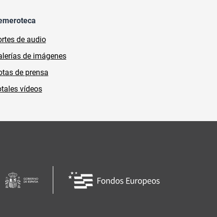
emeroteca
rtes de audio
lerías de imágenes
tas de prensa
tales vídeos