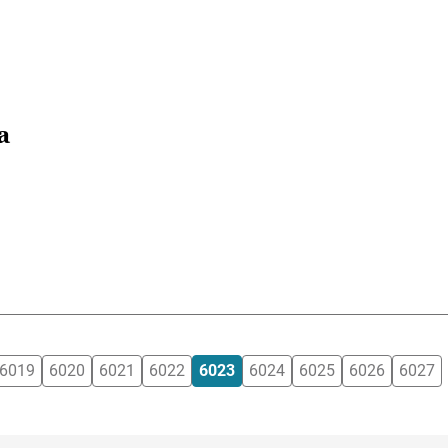
a
6019
6020
6021
6022
6023
6024
6025
6026
6027