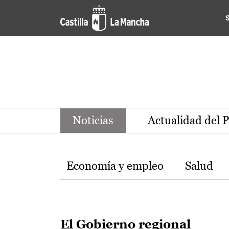
Noticias de la región de Ca
Pasar al contenido principal
Noticias
Actualidad del 
Temas
Economía y empleo
Salud
El Gobierno regional