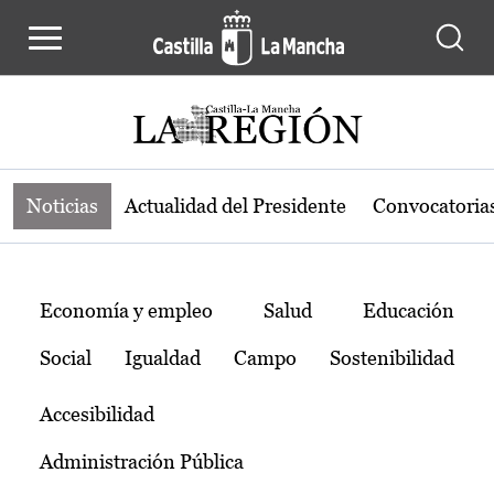
Noticias de la región de Castilla-L
Pasar al contenido principal
Noticias
Actualidad del Presidente
Convocatoria
Temas
Economía y empleo
Salud
Educación
Social
Igualdad
Campo
Sostenibilidad
Accesibilidad
Administración Pública