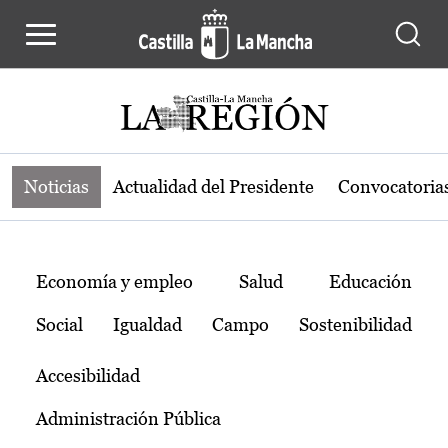
Noticias de la región de Castilla-L
Pasar al contenido principal
Noticias
Actualidad del Presidente
Convocatoria
Temas
Economía y empleo
Salud
Educación
Social
Igualdad
Campo
Sostenibilidad
Accesibilidad
Administración Pública