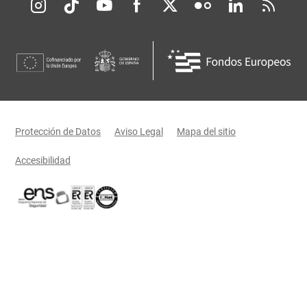
Redes sociales JCCM
Menú legal
Protección de Datos
Aviso Legal
Mapa del sitio
Accesibilidad
Certificaciones oficiales del Gobierno de Castilla-La Mancha