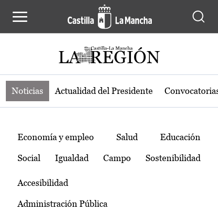
Noticias de la región de Castilla-L
Pasar al contenido principal
Noticias
Actualidad del Presidente
Convocatoria
Temas
Economía y empleo
Salud
Educación
Social
Igualdad
Campo
Sostenibilidad
Accesibilidad
Administración Pública