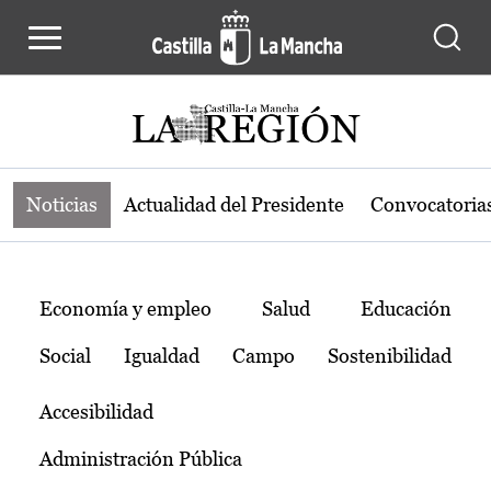
Noticias de la región de Castilla-L
Pasar al contenido principal
Noticias
Actualidad del Presidente
Convocatoria
Temas
Economía y empleo
Salud
Educación
Social
Igualdad
Campo
Sostenibilidad
Accesibilidad
Administración Pública