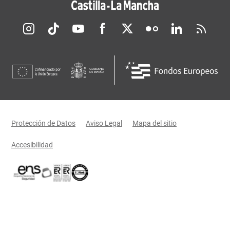
Redes sociales JCCM
Menú legal
Protección de Datos
Aviso Legal
Mapa del sitio
Accesibilidad
Certificaciones oficiales del Gobierno de Castilla-La Mancha