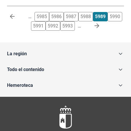
Paginación
…
5985
5986
5987
5988
5989
5990
5991
5992
5993
…
La región
Todo el contenido
Hemeroteca