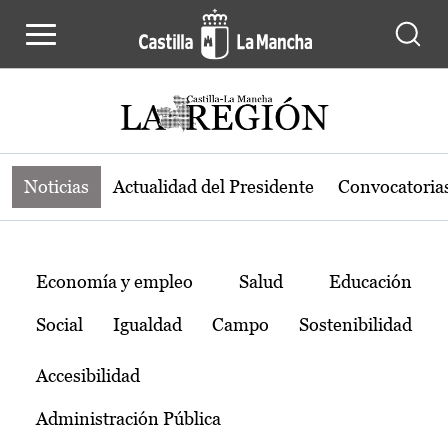
Noticias de la región de Castilla-L
Pasar al contenido principal
Noticias
Actualidad del Presidente
Convocatoria
Temas
Economía y empleo
Salud
Educación
Social
Igualdad
Campo
Sostenibilidad
Accesibilidad
Administración Pública