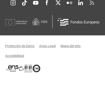
Redes sociales JCCM
Menú legal
Protección de Datos
Aviso Legal
Mapa del sitio
Accesibilidad
Certificaciones oficiales del Gobierno de Castilla-La Mancha