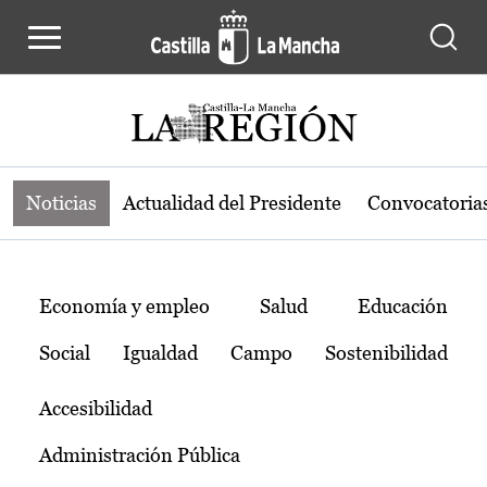
Noticias de la región de Castilla-L
Pasar al contenido principal
Noticias
Actualidad del Presidente
Convocatoria
Temas
Economía y empleo
Salud
Educación
Social
Igualdad
Campo
Sostenibilidad
Accesibilidad
Administración Pública