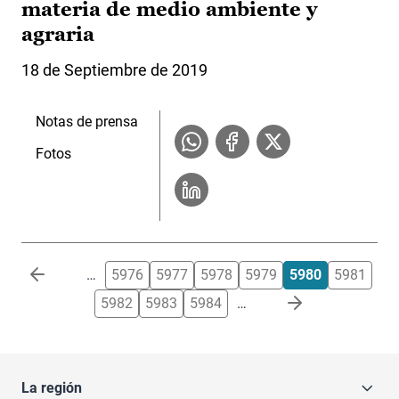
materia de medio ambiente y
agraria
18 de Septiembre de 2019
Notas de prensa
Fotos
Paginación
…
5976
5977
5978
5979
5980
5981
5982
5983
5984
…
La región