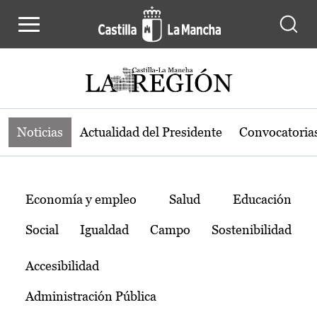
Noticias de la región de Castilla-L
Pasar al contenido principal
Noticias
Actualidad del Presidente
Convocatoria
Temas
Economía y empleo
Salud
Educación
Social
Igualdad
Campo
Sostenibilidad
Accesibilidad
Administración Pública