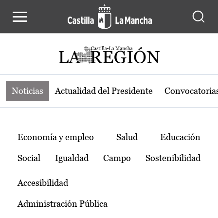
Noticias de la región de Castilla-L
Pasar al contenido principal
Noticias
Actualidad del Presidente
Convocatoria
Temas
Economía y empleo
Salud
Educación
Social
Igualdad
Campo
Sostenibilidad
Accesibilidad
Administración Pública