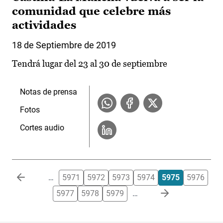
comunidad que celebre más
actividades
18 de Septiembre de 2019
Tendrá lugar del 23 al 30 de septiembre
Notas de prensa
Fotos
Cortes audio
Paginación
…
5971
5972
5973
5974
5975
5976
5977
5978
5979
…