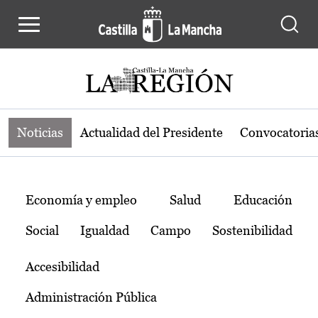
Noticias de la región de Castilla-L
Pasar al contenido principal
Noticias
Actualidad del Presidente
Convocatoria
Temas
Economía y empleo
Salud
Educación
Social
Igualdad
Campo
Sostenibilidad
Accesibilidad
Administración Pública