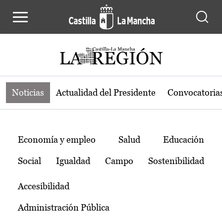
Noticias de la región de Castilla-L
Pasar al contenido principal
Noticias
Actualidad del Presidente
Convocatoria
Temas
Economía y empleo
Salud
Educación
Social
Igualdad
Campo
Sostenibilidad
Accesibilidad
Administración Pública