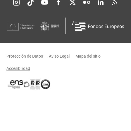
Redes sociales JCCM
Menú legal
Protección de Datos
Aviso Legal
Mapa del sitio
Accesibilidad
Certificaciones oficiales del Gobierno de Castilla-La Mancha