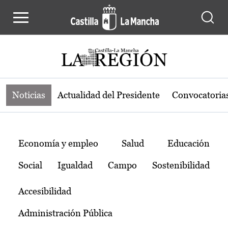
Noticias de la región de Castilla-L
Pasar al contenido principal
Noticias
Actualidad del Presidente
Convocatoria
Temas
Economía y empleo
Salud
Educación
Social
Igualdad
Campo
Sostenibilidad
Accesibilidad
Administración Pública