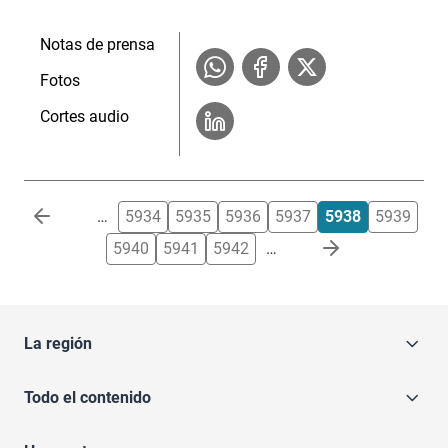
Notas de prensa
Fotos
Cortes audio
Paginación
…
5934
5935
5936
5937
5938
5939
5940
5941
5942
…
La región
Todo el contenido