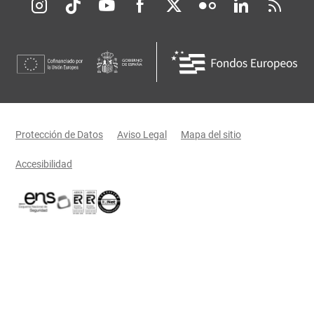
Redes sociales JCCM
Menú legal
Protección de Datos
Aviso Legal
Mapa del sitio
Accesibilidad
Certificaciones oficiales del Gobierno de Castilla-La Mancha