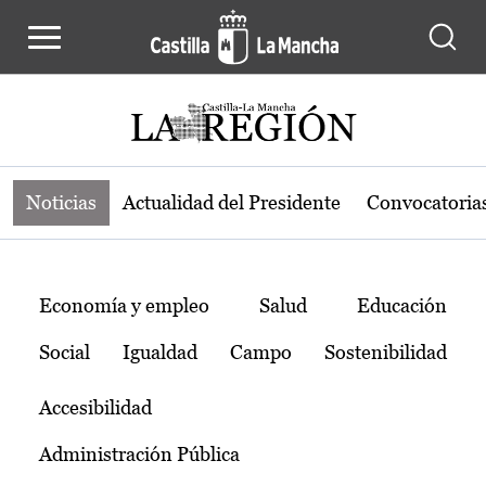
Noticias de la región de Castilla-L
Pasar al contenido principal
Noticias
Actualidad del Presidente
Convocatoria
Temas
Economía y empleo
Salud
Educación
Social
Igualdad
Campo
Sostenibilidad
Accesibilidad
Administración Pública